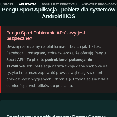
Przejdź
S
U SPORT
APLIKACJA
BONUS BEZ DEPOZYTU
WSKAŹNIK PROGNOST
Pengu Sport
Aplikacja - pobierz dla systemów
do
t
Android i iOS
treści
r
o
n
Pengu Sport
Pobieranie APK - czy jest
a
bezpieczne?
g
Uważaj na reklamy na platformach takich jak TikTok,
ł
Facebook i Instagram, które twierdzą, że oferują
Pengu
ó
Sport
APK. Te pliki to
podrobione i potencjalnie
w
szkodliwe
. Ich instalacja naraża twoje dane osobowe na
n
ryzyko i nie może zapewnić prawdziwej rozgrywki ani
a
prawdziwych wygranych. Chroń się, trzymając się z dala
A
od nieoficjalnych plików do pobrania.
p
l
i
k
a