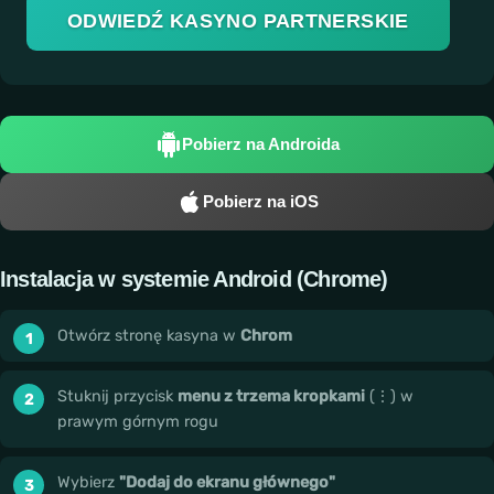
e
ODWIEDŹ KASYNO PARTNERSKIE
r
z
n
a
Pobierz na Androida
A
n
Pobierz na iOS
d
r
o
Instalacja w systemie Android (Chrome)
i
d
Otwórz stronę kasyna w
Chrom
a
i
Stuknij przycisk
menu z trzema kropkami
(⋮) w
i
prawym górnym rogu
O
S
Wybierz
"Dodaj do ekranu głównego"