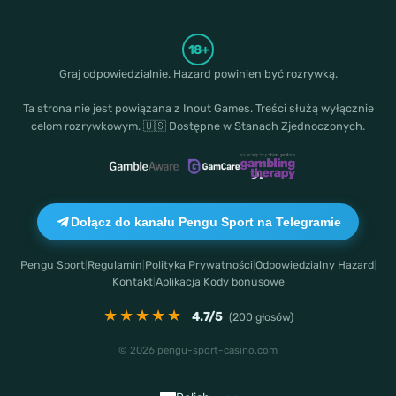
18+
Graj odpowiedzialnie. Hazard powinien być rozrywką.
Ta strona nie jest powiązana z
Inout Games
. Treści służą wyłącznie
celom rozrywkowym. 🇺🇸 Dostępne w Stanach Zjednoczonych.
Dołącz do kanału Pengu Sport na Telegramie
Pengu Sport
Regulamin
Polityka Prywatności
Odpowiedzialny Hazard
|
|
|
|
Kontakt
Aplikacja
Kody bonusowe
|
|
★★★★★
4.7
/5
(
200
głosów)
© 2026 pengu-sport-casino.com