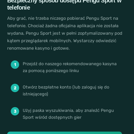
Bezpieczny sposób dostępu
Pengu Sport
w
c
telefonie
j
Aby grać, nie trzeba niczego pobierać
Pengu Sport
na
a
telefonie. Chociaż żadna oficjalna aplikacja nie została
P
wydana,
Pengu Sport
jest w pełni zoptymalizowany pod
e
kątem przeglądarek mobilnych. Wystarczy odwiedzić
n
renomowane kasyno i gotowe.
g
u
S
Przejdź do naszego rekomendowanego kasyna
za pomocą poniższego linku
p
o
r
Otwórz bezpłatne konto (lub zaloguj się do
t
istniejącego)
-
p
Użyj paska wyszukiwania, aby znaleźć
Pengu
o
Sport
wśród dostępnych gier
b
i